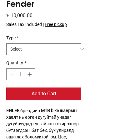
Fender
Price
₮ 10,000.00
Sales Tax Included
|
Free pickup
Type
*
Quantity
*
Add to Cart
ENLEE
брендийн
MTB bike шаврын
хаалт
нь өргөн дугуйтай унадаг
дугуйнуудад тусгайлан тохирохоор
бүтээгдсэн, бат бөх, бүх улиралд
ашиглах боломжтой юм. Цас,