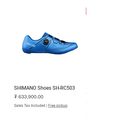
NEW
SHIMANO Shoes SH-RC503
SHIMANO Shoes SH-RC
White
Price
₮ 633,900.00
Price
₮ 515,000.00
Sales Tax Included
|
Free pickup
Sales Tax Included